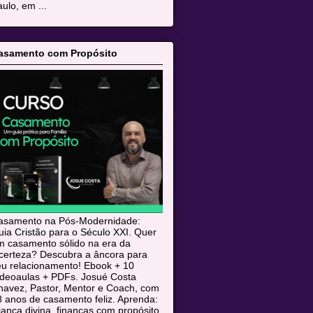
ulo, em ...
asamento com Propósito
asamento na Pós-Modernidade:
ia Cristão para o Século XXI. Quer
m casamento sólido na era da
ncerteza? Descubra a âncora para
eu relacionamento! Ebook + 10
ideoaulas + PDFs. Josué Costa
havez, Pastor, Mentor e Coach, com
 anos de casamento feliz. Aprenda:
iança divina, finanças com propósito,