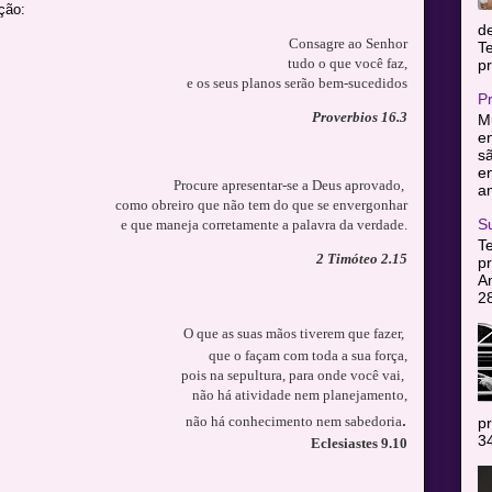
ção:
d
Consagre ao Senhor
T
tudo o que você faz,
pr
e os seus planos serão bem-sucedidos
P
Proverbios 16.3
Mu
en
sã
e
Procure apresentar-se a Deus aprovado,
am
como obreiro que não tem do que se envergonhar
S
e que maneja corretamente a palavra da verdade.
T
2 Timóteo 2.15
pr
A
2
O que as suas mãos tiverem que fazer,
que o façam com toda a sua força,
pois na sepultura, para onde você vai,
não há atividade nem planejamento,
.
não há conhecimento nem sabedoria
pr
34
Eclesiastes 9.10