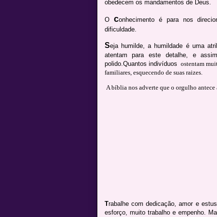
obedecem os mandamentos de Deus.
c
O
onhecimento é para nos direcio
dificuldade.
S
eja humilde, a humildade é uma atr
atentam para este detalhe, e assi
polido.Quantos indivíduos
ostentam muit
familiares, esquecendo de suas raizes.
A bíblia nos adverte que o orgulho antece 
T
rabalhe com dedicação, amor e estus
esforço, muito trabalho e empenho. Ma