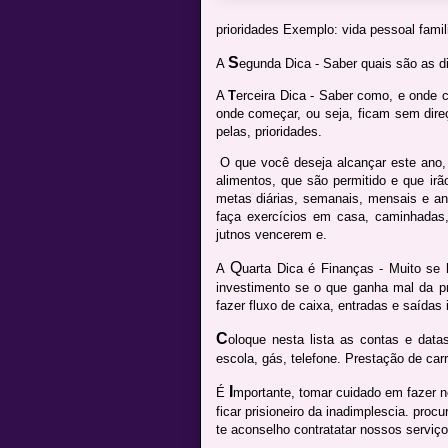
prioridades Exemplo: vida pessoal famili
S
A
egunda Dica - Saber quais são as di
A
T
erceira Dica - Saber como, e onde
onde começar, ou seja, ficam sem dire
pelas, prioridades.
O que você deseja alcançar este ano
alimentos, que são permitido e que irão
metas diárias, semanais, mensais e an
faça exercícios em casa, caminhadas
jutnos vencerem e.
Q
A
uarta Dica é Finanças - Muito se
investimento se o que ganha mal da p
fazer fluxo de caixa, entradas e saídas 
C
oloque nesta lista as contas e datas
escola, gás, telefone. Prestação de carr
I
É
mportante, tomar cuidado em fazer n
ficar prisioneiro da inadimplescia. pro
te aconselho contratatar nossos serviç