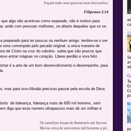
Façam tudo sem queixas nem discussões,
Filipenses 2.14
at
 que algo não acontceu como esperado, não é motivo para
ca
dar, ande com pessoas melhores, se afaste daqueles que so se
eja preparado para ter poucos ou nenhum amigo. lembre-se o ser
o esta corrompido pelo pecado original. a unica maneira de
ora de Cristo na cruz do calvário. saiba que são poucos que
deixe entrar mágoas no coração. Libere perdão e viva feliz.
S
ar
nistrar é a arte de um bom desenvolvimento e desempenho, para
al
da.
C
T
Gê
o, mas para isso Abraão precisou passar pela escola de Deus
C
po
ósito de liderança, liderança mais de 600 mil homens, sem
quem diga que esse numero ultrapassou mais de um milhao e
Os israelitas foram de Ramessés até Sucote.
Havia cerca de seiscentos mil homens a pé,
pa