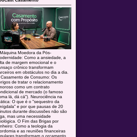
odCast Casamento
 Máquina Moedora da Pós-
odernidade: Como a ansiedade, a
alta de margem emocional e o
ansaço crônico transformam
rceiros em obstáculos no dia a dia.
 Casamento de Consumo: Os
rigos de tratar o relacionamento
moroso como um contrato
ondicional de mercado (o famoso
oma lá, dá cá"). Neurociência na
ática: O que é o "sequestro da
mígdala" e por que pausas de 20
inutos durante discussões não são
uga, mas uma necessidade
siológica. O Fim das Brigas por
nheiro: Como a teologia da
rdomia e as reuniões financeiras
egulares transformam o orçamento