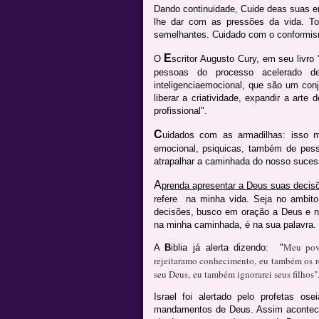
Dando continuidade, Cuide deas suas 
lhe dar com as pressões da vida. T
semelhantes. Cuidado com o conformi
E
O
scritor Augusto Cury, em seu livro
pessoas do processo acelerado d
inteligenciaemocional, que são um con
liberar a criatividade, expandir a art
profissional".
C
uidados com as armadilhas: isso 
emocional, psiquicas, também de pess
atrapalhar a caminhada do nosso suces
A
prenda apresentar a Deus suas decis
refere na minha vida. Seja no ambito f
decisões, busco em oração a Deus e na
na minha caminhada, é na sua palavra.
Meu povo
A
B
iblia já alerta dizendo: "
rejeitaram
o conhecimento,
eu também os r
seu Deus,
eu também ignorarei seus filhos"
Israel foi alertado pelo profetas os
mandamentos de Deus. Assim acontece