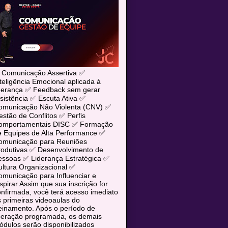
 Comunicação Assertiva ✅
teligência Emocional aplicada à
iderança ✅ Feedback sem gerar
sistência ✅ Escuta Ativa ✅
omunicação Não Violenta (CNV) ✅
stão de Conflitos ✅ Perfis
omportamentais DISC ✅ Formação
e Equipes de Alta Performance ✅
omunicação para Reuniões
rodutivas ✅ Desenvolvimento de
essoas ✅ Liderança Estratégica ✅
ltura Organizacional ✅
municação para Influenciar e
spirar Assim que sua inscrição for
nfirmada, você terá acesso imediato
 primeiras videoaulas do
einamento. Após o período de
iberação programada, os demais
dulos serão disponibilizados