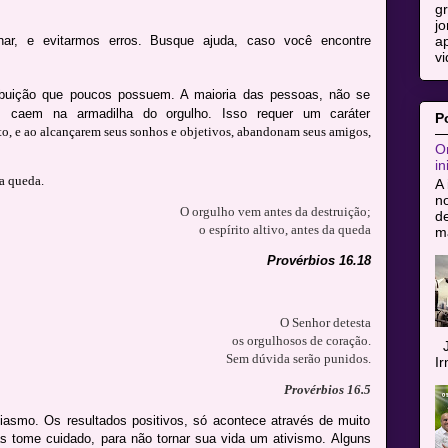
g
jo
ap
nar, e evitarmos erros. Busque ajuda, caso você encontre
vi
ibuição que poucos possuem. A maioria das pessoas, não se
m caem na armadilha do orgulho. Isso requer um caráter
P
o, e ao alcançarem seus sonhos e objetivos, abandonam seus amigos,
Or
in
a queda.
A 
n
O orgulho vem antes da destruição;
de
o espírito altivo, antes da queda
ma
Provérbios 16.18
O Senhor detesta
os orgulhosos de coração.
J
Sem dúvida serão punidos.
I
Provérbios 16.5
iasmo. Os resultados positivos, só acontece através de muito
s tome cuidado, para não tornar sua vida um ativismo. Alguns