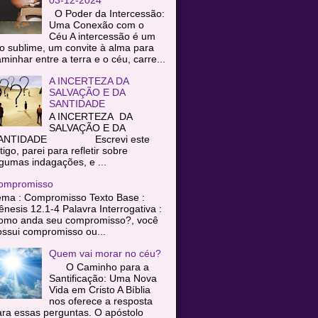
O Poder da Intercessão:
Uma Conexão com o
Céu A intercessão é um
o sublime, um convite à alma para
minhar entre a terra e o céu, carre...
A INCERTEZA DA
SALVAÇÃO E DA
SANTIDADE
A INCERTEZA DA
SALVAÇÃO E DA
ANTIDADE Escrevi este
tigo, parei para refletir sobre
gumas indagações, e ...
ompromisso
ema : Compromisso Texto Base :
nesis 12.1-4 Palavra Interrogativa :
omo anda seu compromisso?, você
ssui compromisso ou...
Quem vai morar no céu?
O Caminho para a
Santificação: Uma Nova
Vida em Cristo A Bíblia
nos oferece a resposta
ra essas perguntas. O apóstolo