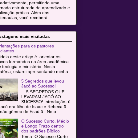
radativamente, permitindo uma
rnada estruturada de aprendizado e
licação prática. Além das
deoaulas, você receberá
ostagens mais visitadas
ientações para os pastores
iciantes
ideia deste artigo é orientar os
ovos formandos na área acadêmica
 teologia e ministério. Nesta
téria, estarei apresentando minha...
5 Segredos que levou
Jacó ao Sucesso!
5 SEGREDOS QUE
LEVARAM JACÓ AO
SUCESSO! Introdução- ü
acó era filho de Isaac e Rebeca ü
rmão gêmeo de Esaú ü Neto...
O Sucesso Curto, Médio
e Longo Prazo dentro
dos padrões Bíblico
Tema: O Sucesso Curto,