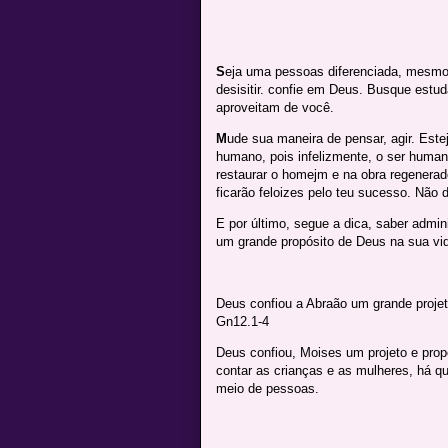
S
eja uma pessoas diferenciada, mesmo
desisitir. confie em Deus. Busque estu
aproveitam de você.
M
ude sua maneira de pensar, agir. Est
humano, pois infelizmente, o ser human
restaurar o homejm e na obra regenerad
ficarão feloizes pelo teu sucesso. Não 
E por último, segue a dica, saber admi
um grande propósito de Deus na sua vi
Deus confiou a Abraão um grande projet
Gn12.1-4
Deus confiou, Moises um projeto e prop
contar as crianças e as mulheres, há 
meio de pessoas.