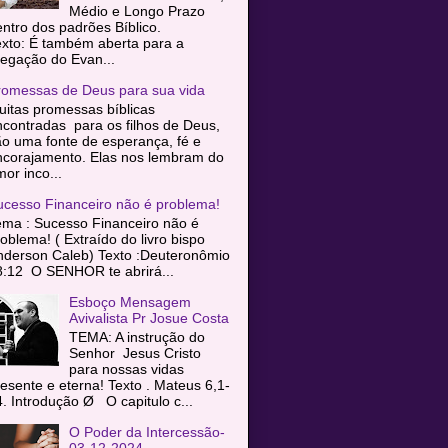
Médio e Longo Prazo
entro dos padrões Bíblico.
exto: É também aberta para a
egação do Evan...
romessas de Deus para sua vida
itas promessas bíblicas
contradas para os filhos de Deus,
o uma fonte de esperança, fé e
ncorajamento. Elas nos lembram do
or inco...
ucesso Financeiro não é problema!
ema : Sucesso Financeiro não é
oblema! ( Extraído do livro bispo
nderson Caleb) Texto :Deuteronômio
8:12 O SENHOR te abrirá...
Esboço Mensagem
Avivalista Pr Josue Costa
TEMA: A instrução do
Senhor Jesus Cristo
para nossas vidas
esente e eterna! Texto . Mateus 6,1-
. Introdução Ø O capitulo c...
O Poder da Intercessão-
03-12-2024