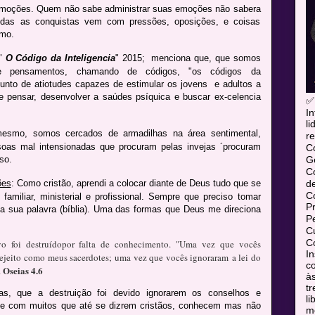
emoções. Quem não sabe administrar suas emoções não sabera
odas as conquistas vem com pressões, oposições, e coisas
smo.
 "
O Código da Inteligencia
" 2015; menciona que, que somos
e pensamentos, chamando de códigos, "os códigos da
junto de atiotudes capazes de estimular os jovens e adultos a
e de pensar, desenvolver a saúdes psíquica e buscar ex-celencia
✅
In
l
mesmo, somos cercados de armadilhas na área sentimental,
re
oas mal intensionadas que procuram pelas invejas ´procuram
C
Ge
so.
C
d
ões
: Como cristão, aprendi a colocar diante de Deus tudo que se
C
amiliar, ministerial e profissional. Sempre que preciso tomar
P
 sua palavra (bíblia). Uma das formas que Deus me direciona
P
Cu
Co
 foi destruído
por falta de conhecimento.
"Uma vez que vocês
In
ejeito
como meus sacerdotes;
uma vez que vocês ignoraram
a lei do
co
Oseias 4.6
.
às
tr
eias, que a destruição foi devido ignorarem os conselhos e
l
 com muitos que até se dizrem cristãos, conhecem mas não
mó