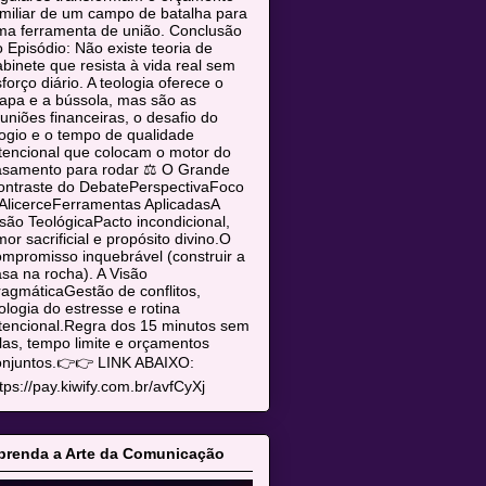
miliar de um campo de batalha para
ma ferramenta de união. Conclusão
 Episódio: Não existe teoria de
binete que resista à vida real sem
forço diário. A teologia oferece o
apa e a bússola, mas são as
uniões financeiras, o desafio do
ogio e o tempo de qualidade
tencional que colocam o motor do
asamento para rodar ⚖️ O Grande
ontraste do DebatePerspectivaFoco
AlicerceFerramentas AplicadasA
são TeológicaPacto incondicional,
or sacrificial e propósito divino.O
mpromisso inquebrável (construir a
sa na rocha). A Visão
agmáticaGestão de conflitos,
ologia do estresse e rotina
tencional.Regra dos 15 minutos sem
las, tempo limite e orçamentos
onjuntos.👉👉 LINK ABAIXO:
tps://pay.kiwify.com.br/avfCyXj
prenda a Arte da Comunicação