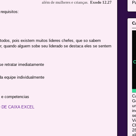
Pa
além de mulheres e crianças.
Exodo 12.27
requisitos:
C
 todos, pois existem muitos lideres chefes, que so sabem
r, quando alguem sobe seu liderado se destaca eles se sentem
se retratar imediatamente
da equipe individualmente
C
s e competencias
Gu
u
O DE CAIXA EXCEL
i
s
V
C
28
al