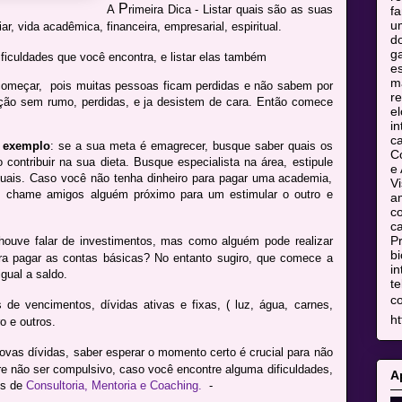
P
A
rimeira Dica - Listar quais são as suas
fa
u
ar, vida acadêmica, financeira, empresarial, espiritual.
do
ga
ficuldades que você encontra, e listar elas também
es
m
 começar, pois muitas pessoas ficam perdidas e não sabem por
re
ção sem rumo, perdidas, e ja desistem de cara. Então comece
el
in
c
,
exemplo
: se a sua meta é emagrecer, busque saber quais os
C
 contribuir na sua dieta. Busque especialista na área, estipule
e 
uais. Caso você não tenha dinheiro para pagar uma academia,
Vi
, chame amigos alguém próximo para um estimular o outro e
am
co
ca
Pr
 houve falar de investimentos, mas como alguém pode realizar
bi
ra pagar as contas básicas? No entanto sugiro, que comece a
in
igual a saldo.
te
c
 de vencimentos, dívidas ativas e fixas, ( luz, água, carnes,
ht
o e outros.
ovas dívidas, saber esperar o momento certo é crucial para não
cure não ser compulsivo, caso você encontre alguma dificuldades,
A
os de
Consultoria, Mentoria e Coaching.
-