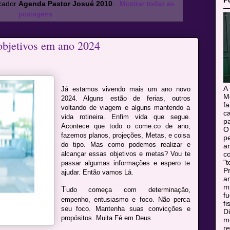
P
cador
Agenda Pastor Josué 2010
.
Mostrar todas as
postagens
objetivos em ano 2024
A
Já estamos vivendo mais um ano novo
M
2024. Alguns estão de ferias, outros
f
voltando de viagem e alguns mantendo a
c
vida rotineira. Enfim vida que segue.
pa
Acontece que todo o come.co de ano,
O
fazemos planos, projeções, Metas, e coisa
pe
do tipo. Mas como podemos realizar e
a
c
alcançar essas objetivos e metas? Vou te
"t
passar algumas informações e espero te
Pr
ajudar. Então vamos Lá.
a
m
T
udo começa com determinação,
f
empenho, entusiasmo e foco. Não perca
fi
seu foco. Mantenha suas convicções e
Di
propósitos. Muita Fé em Deus.
mo
r