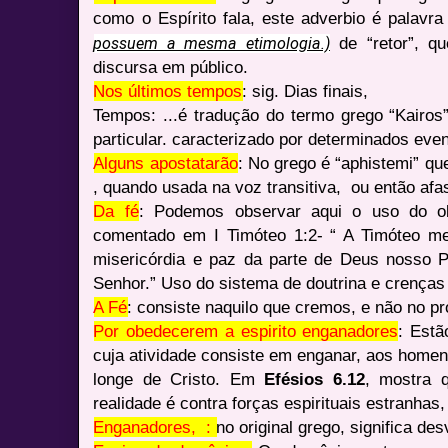
como o Espírito fala, este adverbio é palavr
de “retor”, qu
possuem a mesma etimologia.)
discursa em público.
Nos últimos tempos
: sig. Dias finais,
Tempos: ...é tradução do termo grego “Kairos
particular. caracterizado por determinados eve
Alguns apostatarão
: No grego é “aphistemi” que
, quando usada na voz transitiva, ou então afast
Da fé
: Podemos observar aqui o uso do ob
comentado em I Timóteo 1:2- “ A Timóteo meu
misericórdia e paz da parte de Deus nosso P
Senhor.” Uso do sistema de doutrina e crenças 
A Fé
: consiste naquilo que cremos, e não no pró
Por obedecerem a espirito enganadores
: Estã
cuja atividade consiste em enganar, aos homen
longe de Cristo. Em
Efésios 6.12
, mostra q
realidade é contra forças espirituais estranha
Enganadores, :
no original grego, significa des