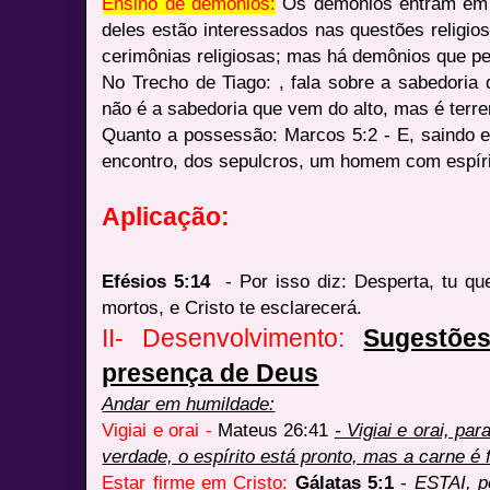
Ensino de demônios:
Os demônios entram em 
deles estão interessados nas questões religi
cerimônias religiosas; mas há demônios que 
No Trecho de Tiago: , fala sobre a sabedoria
não é a sabedoria que vem do alto, mas é terren
Quanto a possessão: Marcos 5:2 - E, saindo el
encontro, dos sepulcros, um homem com espíri
Aplicação:
Efésios 5:14
- Por isso diz: Desperta, tu qu
mortos, e Cristo te esclarecerá.
II- Desenvolvimento:
Sugestõe
presença de Deus
Andar em humildade:
Vigiai e orai -
Mateus 26:41
- Vigiai e orai, pa
verdade, o espírito está pronto, mas a carne é 
Estar firme em Cristo:
Gálatas 5:1
-
ESTAI, p