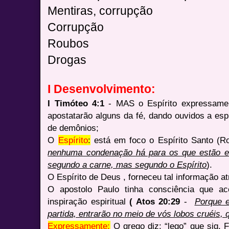
Mentiras, corrupção
Corrupção
Roubos
Drogas
I Desenvolvimento:
I Timóteo 4:1
- MAS o Espírito expressame
apostatarão alguns da fé, dando ouvidos a esp
de demônios;
O
Espírito
:
está em foco o Espírito Santo (
nenhuma condenação há para os que estão e
segundo a carne, mas segundo o Espírito
).
O Espírito de Deus , forneceu tal informação a
O apostolo Paulo tinha consciência que ac
inspiração espiritual
( Atos 20:29
-
Porque e
partida, entrarão no meio de vós lobos cruéis,
Expressamente:
O grego diz: “lego” que sig. F