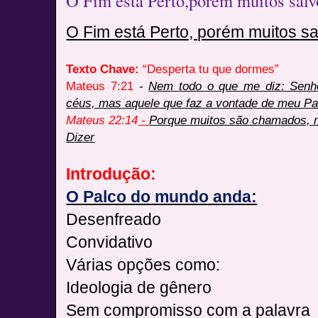
O Fim está Perto,porém muitos salv
O Fim está Perto, porém muitos s
Texto Chave:
“Desperta tu que dormes”
Mateus 7:21
-
Nem todo o que me diz: Senho
céus, mas aquele que faz a vontade de meu Pai
Mateus 22:14
-
Porque muitos são chamados, 
Dizer
Introdução:
O Palco do mundo anda:
Desenfreado
Convidativo
Várias opções como:
Ideologia de gênero
Sem compromisso com a palavra