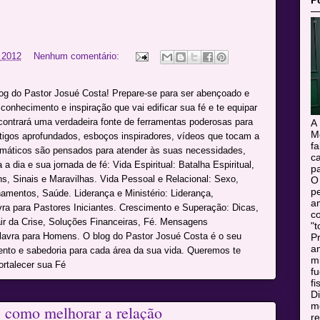
P
 2012
Nenhum comentário:
log do Pastor Josué Costa! Prepare-se para ser abençoado e
onhecimento e inspiração que vai edificar sua fé e te equipar
ncontrará uma verdadeira fonte de ferramentas poderosas para
A
M
rtigos aprofundados, esboços inspiradores, vídeos que tocam a
f
máticos são pensados para atender às suas necessidades,
c
a dia e sua jornada de fé: Vida Espiritual: Batalha Espiritual,
pa
s, Sinais e Maravilhas. Vida Pessoal e Relacional: Sexo,
O
pe
namentos, Saúde. Liderança e Ministério: Liderança,
a
avra para Pastores Iniciantes. Crescimento e Superação: Dicas,
c
r da Crise, Soluções Financeiras, Fé. Mensagens
"t
alavra para Homens. O blog do Pastor Josué Costa é o seu
Pr
a
mento e sabedoria para cada área da sua vida. Queremos te
m
ortalecer sua Fé
f
fi
Di
mo
s: como melhorar a relação
r