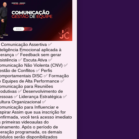
 Comunicação Assertiva ✅
teligência Emocional aplicada à
iderança ✅ Feedback sem gerar
sistência ✅ Escuta Ativa ✅
omunicação Não Violenta (CNV) ✅
stão de Conflitos ✅ Perfis
omportamentais DISC ✅ Formação
e Equipes de Alta Performance ✅
omunicação para Reuniões
rodutivas ✅ Desenvolvimento de
essoas ✅ Liderança Estratégica ✅
ltura Organizacional ✅
municação para Influenciar e
spirar Assim que sua inscrição for
nfirmada, você terá acesso imediato
 primeiras videoaulas do
einamento. Após o período de
iberação programada, os demais
dulos serão disponibilizados