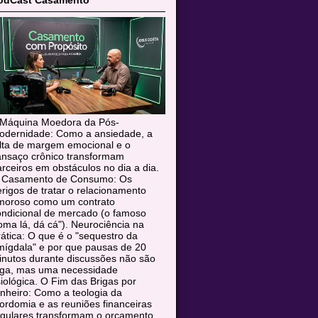
odCast Casamento
 Máquina Moedora da Pós-
odernidade: Como a ansiedade, a
alta de margem emocional e o
ansaço crônico transformam
rceiros em obstáculos no dia a dia.
 Casamento de Consumo: Os
rigos de tratar o relacionamento
moroso como um contrato
ondicional de mercado (o famoso
oma lá, dá cá"). Neurociência na
ática: O que é o "sequestro da
mígdala" e por que pausas de 20
inutos durante discussões não são
uga, mas uma necessidade
siológica. O Fim das Brigas por
nheiro: Como a teologia da
rdomia e as reuniões financeiras
egulares transformam o orçamento