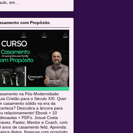
ulo, em ...
asamento com Propósito
asamento na Pós-Modernidade:
ia Cristão para o Século XXI. Quer
m casamento sólido na era da
ncerteza? Descubra a âncora para
eu relacionamento! Ebook + 10
ideoaulas + PDFs. Josué Costa
havez, Pastor, Mentor e Coach, com
 anos de casamento feliz. Aprenda:
iança divina, finanças com propósito,