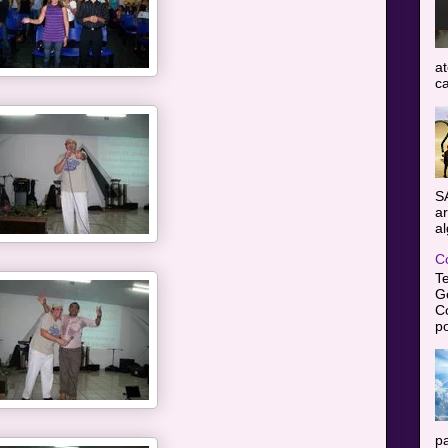
at
ca
S
ar
al
C
T
Gê
C
po
pa