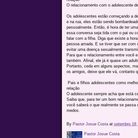
O relacionamento com o adolescente de
Os adolescentes estão começando a desc
e na rua, eles estão sendo bombardeado
pessoalmente. Então, é hora de ter uma
essa conversa seja tida com o pai ou 
falar com a filha. Diga que existe a hor
pessoa amada. E se tiver que ser com q
evitar uma doença sexualmente transmi
Para que o relacionamento entre você e 
também. Afinal, ele já é quase um adult
Portanto, ceda em alguns aspectos, ma
os amigos, deixe que ele vá, contanto q
Pais e filhos adolescentes como melhor
relação
O adolescente sempre acha que está cert
Saiba que, para ter um bom relacionam
você saberá o que realmente se passa 
medos.
By
Pastor Josue Costa
at
setembro 18,
Pastor Josue Costa