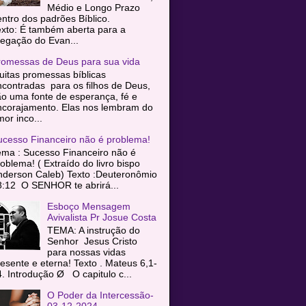
Médio e Longo Prazo
entro dos padrões Bíblico.
exto: É também aberta para a
egação do Evan...
romessas de Deus para sua vida
itas promessas bíblicas
contradas para os filhos de Deus,
o uma fonte de esperança, fé e
ncorajamento. Elas nos lembram do
or inco...
ucesso Financeiro não é problema!
ema : Sucesso Financeiro não é
oblema! ( Extraído do livro bispo
nderson Caleb) Texto :Deuteronômio
8:12 O SENHOR te abrirá...
Esboço Mensagem
Avivalista Pr Josue Costa
TEMA: A instrução do
Senhor Jesus Cristo
para nossas vidas
esente e eterna! Texto . Mateus 6,1-
. Introdução Ø O capitulo c...
O Poder da Intercessão-
03-12-2024