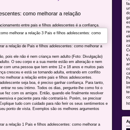
fa
u
do
lescentes: como melhorar a relação
ga
es
acionamento entre pais e filhos adolescentes é a confiança.
m
re
el
in
c
ar a relação de Pais e filhos adolescentes: como melhorar a
C
e 
o, pois ele não é nem criança nem adulto (Foto: Divulgação)
Vi
dulto. O seu corpo e a sua mente estão em alteração e nem
am
 lidar com uma pessoa que tem entre 12 e 18 anos e muitos pais
co
ça cresceu e está se tornando adulta, entrando em conflito
ca
o melhorar a relação entre pais e filhos adolescentes.
Pr
bi
adolescente seja boa, é preciso ganhar confiança. Para tanto,
in
ntrar no seu íntimo. Todos os dias, pergunte-lhe como foi o
te
que fez com os amigos. Então, quando ele finalmente resolver
c
eensiva e paciente para não contrariá-lo. Porém, se precisar
ht
. Explique tudo com cuidado para não ferir os seus sentimentos e
seu ponto de vista. Exemplos são os melhores argumentos
A
ar a relação 1 Pais e filhos adolescentes: como melhorar a