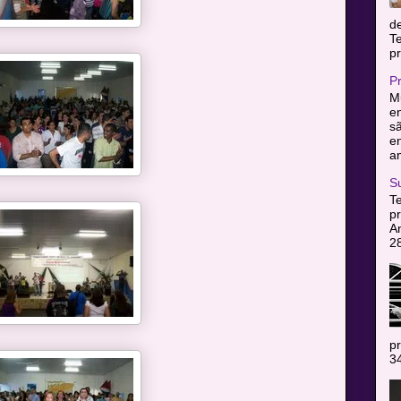
d
T
pr
P
Mu
en
sã
e
am
S
T
pr
A
2
pr
34