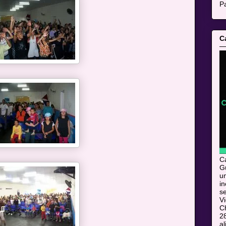
Pa
C
C
Gu
u
i
s
V
C
28
al