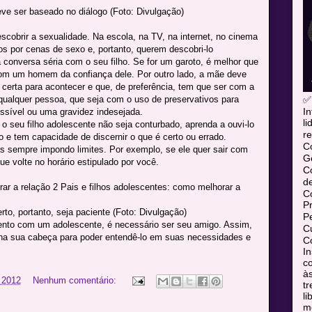
ve ser baseado no diálogo (Foto: Divulgação)
obrir a sexualidade. Na escola, na TV, na internet, no cinema
s por cenas de sexo e, portanto, querem descobri-lo
 conversa séria com o seu filho. Se for um garoto, é melhor que
com um homem da confiança dele. Por outro lado, a mãe deve
a certa para acontecer e que, de preferência, tem que ser com a
✅
ualquer pessoa, que seja com o uso de preservativos para
In
ssível ou uma gravidez indesejada.
l
o seu filho adolescente não seja conturbado, aprenda a ouvi-lo
re
o e tem capacidade de discernir o que é certo ou errado.
C
s sempre impondo limites. Por exemplo, se ele quer sair com
Ge
ue volte no horário estipulado por você.
C
d
ar a relação 2 Pais e filhos adolescentes: como melhorar a
C
P
o, portanto, seja paciente (Foto: Divulgação)
P
ento com um adolescente, é necessário ser seu amigo. Assim,
Cu
na sua cabeça para poder entendê-lo em suas necessidades e
Co
In
co
às
 2012
Nenhum comentário:
tr
l
mó