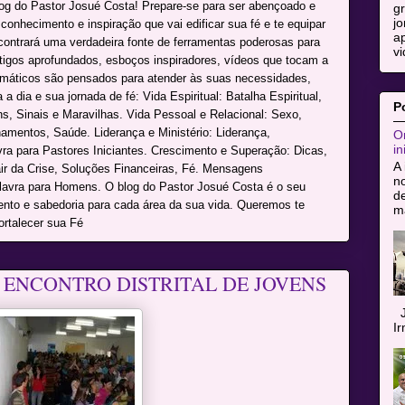
log do Pastor Josué Costa! Prepare-se para ser abençoado e
g
jo
onhecimento e inspiração que vai edificar sua fé e te equipar
ap
ncontrará uma verdadeira fonte de ferramentas poderosas para
vi
rtigos aprofundados, esboços inspiradores, vídeos que tocam a
máticos são pensados para atender às suas necessidades,
a dia e sua jornada de fé: Vida Espiritual: Batalha Espiritual,
P
s, Sinais e Maravilhas. Vida Pessoal e Relacional: Sexo,
namentos, Saúde. Liderança e Ministério: Liderança,
Or
in
avra para Pastores Iniciantes. Crescimento e Superação: Dicas,
A 
r da Crise, Soluções Financeiras, Fé. Mensagens
n
alavra para Homens. O blog do Pastor Josué Costa é o seu
de
mento e sabedoria para cada área da sua vida. Queremos te
ma
ortalecer sua Fé
ENCONTRO DISTRITAL DE JOVENS
J
I