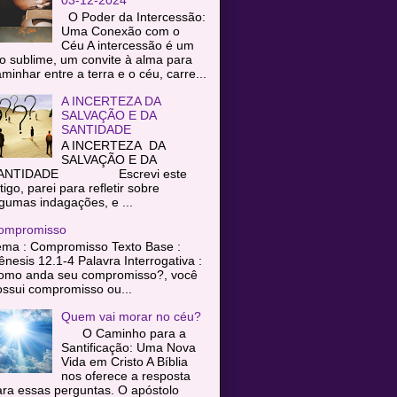
O Poder da Intercessão:
Uma Conexão com o
Céu A intercessão é um
o sublime, um convite à alma para
minhar entre a terra e o céu, carre...
A INCERTEZA DA
SALVAÇÃO E DA
SANTIDADE
A INCERTEZA DA
SALVAÇÃO E DA
ANTIDADE Escrevi este
tigo, parei para refletir sobre
gumas indagações, e ...
ompromisso
ema : Compromisso Texto Base :
nesis 12.1-4 Palavra Interrogativa :
omo anda seu compromisso?, você
ssui compromisso ou...
Quem vai morar no céu?
O Caminho para a
Santificação: Uma Nova
Vida em Cristo A Bíblia
nos oferece a resposta
ra essas perguntas. O apóstolo