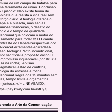
miliar de um campo de batalha para
ma ferramenta de união. Conclusão
 Episódio: Não existe teoria de
binete que resista à vida real sem
forço diário. A teologia oferece o
apa e a bússola, mas são as
uniões financeiras, o desafio do
ogio e o tempo de qualidade
tencional que colocam o motor do
asamento para rodar ⚖️ O Grande
ontraste do DebatePerspectivaFoco
AlicerceFerramentas AplicadasA
são TeológicaPacto incondicional,
or sacrificial e propósito divino.O
mpromisso inquebrável (construir a
sa na rocha). A Visão
agmáticaGestão de conflitos,
ologia do estresse e rotina
tencional.Regra dos 15 minutos sem
las, tempo limite e orçamentos
onjuntos.👉👉 LINK ABAIXO:
tps://pay.kiwify.com.br/avfCyXj
prenda a Arte da Comunicação