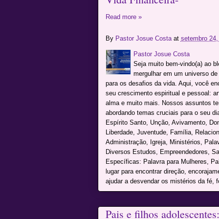
Read more »
By
Pastor Josue Costa
at
setembro 24,
Pastor Josue Costa
Seja muito bem-vindo(a) ao b
mergulhar em um universo de c
para os desafios da vida. Aqui, você e
seu crescimento espiritual e pessoal: a
alma e muito mais. Nossos assuntos te
abordando temas cruciais para o seu dia 
Espírito Santo, Unção, Avivamento, Don
Liberdade, Juventude, Família, Relacio
Administração, Igreja, Ministérios, Pal
Diversos Estudos, Empreendedores, Sai
Específicas: Palavra para Mulheres, P
lugar para encontrar direção, encoraja
ajudar a desvendar os mistérios da fé, f
Pais e filhos adolescente