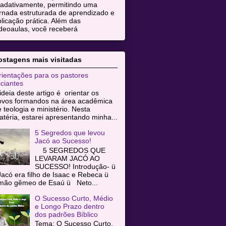
radativamente, permitindo uma
rnada estruturada de aprendizado e
licação prática. Além das
deoaulas, você receberá
ostagens mais visitadas
ientações para os pastores
iciantes
ideia deste artigo é orientar os
ovos formandos na área acadêmica
 teologia e ministério. Nesta
téria, estarei apresentando minha...
5 Segredos que levou
Jacó ao Sucesso!
5 SEGREDOS QUE
LEVARAM JACÓ AO
SUCESSO! Introdução- ü
acó era filho de Isaac e Rebeca ü
rmão gêmeo de Esaú ü Neto...
O Sucesso Curto, Médio
e Longo Prazo dentro
dos padrões Bíblico
Tema: O Sucesso Curto,