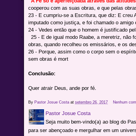
·
A Fé so é aperfeiçoada através das atitudes
cooperou com as suas obras, e que pelas obras 
23 - E cumpriu-se a Escritura, que diz: E creu 
imputado como justiça, e foi chamado o amigo
24 - Vedes então que o homem é justificado pel
·
25 - E de igual modo Raabe, a meretriz, não f
obras, quando recolheu os emissários, e os de
26 - Porque, assim como o corpo sem o espíri
sem obras é mort
Conclusão:
Quer atrair Deus, ande por fé.
By
Pastor Josue Costa
at
setembro 26, 2017
Nenhum com
Pastor Josue Costa
Seja muito bem-vindo(a) ao blog do Pa
para ser abençoado e mergulhar em um univers