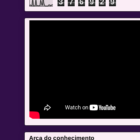
3
7
6
9
2
9
Arca do conhecimento