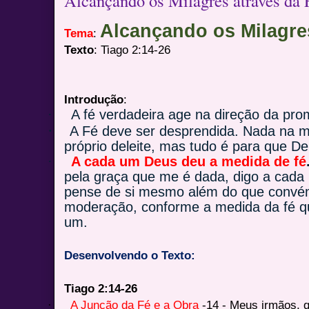
Alcançando os Milagres através da 
Alcançando os Milagres
Tema
:
Texto
: Tiago 2:14-26
Introdução
:
·
A fé verdadeira age na direção da pr
·
A Fé deve ser desprendida. Nada na m
próprio deleite, mas tudo é para que Deu
·
A cada um Deus deu a medida de fé
pela graça que me é dada, digo a cada
pense de si mesmo além do que convé
moderação, conforme a medida da fé q
um.
Desenvolvendo o Texto:
Tiago 2:14-26
·
A Junção da Fé e a Obra
-14 - Meus irmãos, 