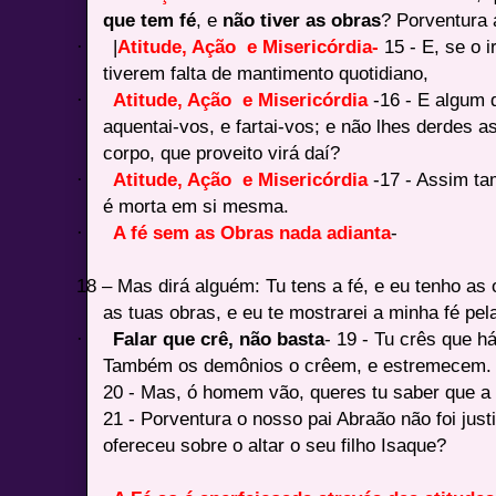
que tem fé
, e
não tiver as obras
? Porventura 
·
|
Atitude, Ação e Misericórdia-
15 - E, se o 
tiverem falta de mantimento quotidiano,
·
Atitude, Ação e Misericórdia
-16 - E algum d
aquentai-vos, e fartai-vos; e não lhes derdes 
corpo, que proveito virá daí?
·
Atitude, Ação e Misericórdia
-17 - Assim ta
é morta em si mesma.
·
A fé sem as Obras nada adianta
-
18 – Mas dirá alguém: Tu tens a fé, e eu tenho as
as tuas obras, e eu te mostrarei a minha fé pe
·
Falar que crê, não basta
- 19 - Tu crês que 
Também os demônios o crêem, e estremecem.
20 - Mas, ó homem vão, queres tu saber que a
21 - Porventura o nosso pai Abraão não foi just
ofereceu sobre o altar o seu filho Isaque?