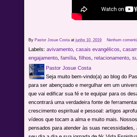
By
Pastor Josue Costa
at
junho 10, 2019
Nenhum comentá
Labels:
avivamento
,
casais evangélicos
,
casam
engajamento
,
família
,
filhos
,
relacionamento
,
su
Pastor Josue Costa
Seja muito bem-vindo(a) ao blog do Pa
para ser abençoado e mergulhar em um univers
que vai edificar sua fé e te equipar para os des
encontrará uma verdadeira fonte de ferrament
crescimento espiritual e pessoal: artigos apro
vídeos que tocam a alma e muito mais. Nossos
pensados para atender às suas necessidades, 
seu dia a dia e sua jornada de fé: Vida Espiritua