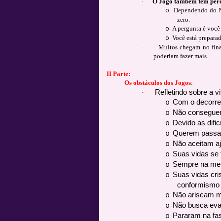
·
O Jogo também tem perd
Dependendo do Ní
o
zero.
A pergunta é você
o
Você está prepara
o
·
Muitos chegam no fina
poderiam fazer mais.
II Parte:
Os obstáculos dos Jogos
:
·
Refletindo sobre a v
Com o decorrer
o
Não conseguem
o
Devido as dific
o
Querem passar
o
Não aceitam a
o
Suas vidas se 
o
Sempre na me
o
Suas vidas cris
o
conformismo
Não ariscam m
o
Não busca evan
o
Pararam na fa
o