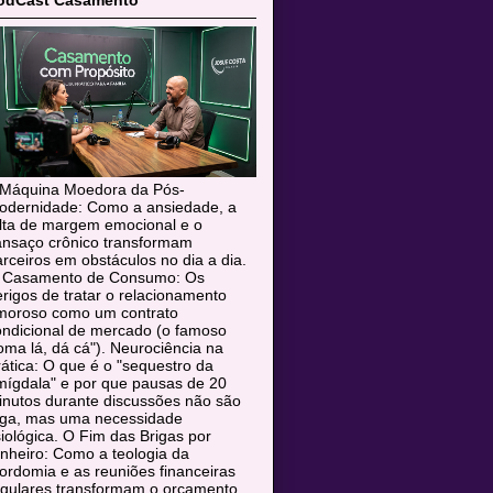
odCast Casamento
 Máquina Moedora da Pós-
odernidade: Como a ansiedade, a
alta de margem emocional e o
ansaço crônico transformam
rceiros em obstáculos no dia a dia.
 Casamento de Consumo: Os
rigos de tratar o relacionamento
moroso como um contrato
ondicional de mercado (o famoso
oma lá, dá cá"). Neurociência na
ática: O que é o "sequestro da
mígdala" e por que pausas de 20
inutos durante discussões não são
uga, mas uma necessidade
siológica. O Fim das Brigas por
nheiro: Como a teologia da
rdomia e as reuniões financeiras
egulares transformam o orçamento