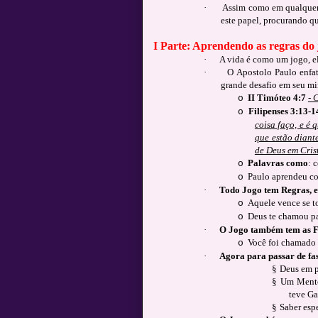
·
Assim como em qualquer 
este papel, procurando qu
I Parte: Aprendendo as regras do 
·
A vida é como um jogo, el
·
O Apostolo Paulo enfat
grande desafio em seu min
II Timóteo 4:7
- 
o
Filipenses 3:13-1
o
coisa faço, e é
que estão diant
de Deus em Crist
Palavras como
: 
o
Paulo aprendeu co
o
·
Todo Jogo tem Regras, e
Aquele vence se t
o
Deus te chamou pa
o
·
O Jogo também tem as Fa
Você foi chamado p
o
·
Agora para passar de fas
§
Deus em p
§
Um Mentor
teve Ga
§
Saber espe