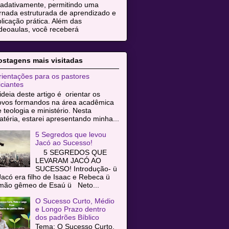
radativamente, permitindo uma
rnada estruturada de aprendizado e
licação prática. Além das
deoaulas, você receberá
ostagens mais visitadas
ientações para os pastores
iciantes
ideia deste artigo é orientar os
ovos formandos na área acadêmica
 teologia e ministério. Nesta
téria, estarei apresentando minha...
5 Segredos que levou
Jacó ao Sucesso!
5 SEGREDOS QUE
LEVARAM JACÓ AO
SUCESSO! Introdução- ü
acó era filho de Isaac e Rebeca ü
rmão gêmeo de Esaú ü Neto...
O Sucesso Curto, Médio
e Longo Prazo dentro
dos padrões Bíblico
Tema: O Sucesso Curto,