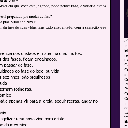
a de vidas
:
vel em que você esta jogando, pode perder tudo, e voltar a estaca
 está preparado pra mudar de fase?
do praa Mudar de Nivel?
l da fase de suas vidas, mas tudo arrebentado, com a sensação que
✅
In
l
ivência dos cristãos em sua maioria, muitos:
re
 das fases, ficam encalhados,
C
Ge
 passar de fase,
C
uldades do fase do jogo, ou vida
d
 sozinhos, são orgulhosos
C
juda
P
P
tornam rotineiras,
Cu
smice
Co
tã é apenas vir para a igreja, seguir regras, andar no
In
co
às
ais,
tr
gelizar uma nova vida,para cristo
l
se da mesmice
mó