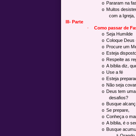
Pararam na fa
o
Muitos desist
o
com a Igreja,
III- Parte
·
Como passar de Fa
Seja Humilde
o
Coloque Deus 
o
Procure um Me
o
Esteja dispost
o
Respeite as re
o
A bíblia diz, 
o
Use a fé
o
Esteja prepara
o
Não seja cova
o
Deus tem uma n
o
desafios?
Busque alcança
o
Se prepare,
o
Conheça o man
o
A bíblia, é o s
o
Busque acumul
o
§
Orando 