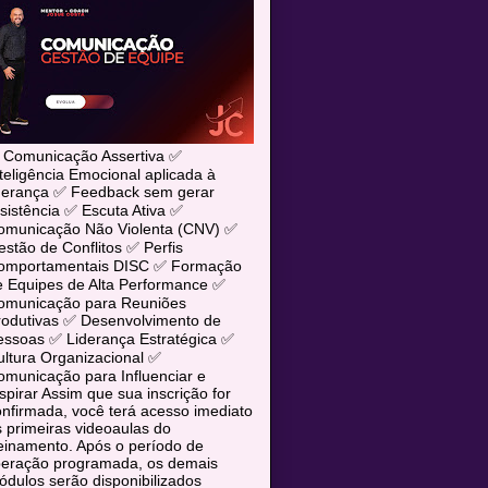
 Comunicação Assertiva ✅
teligência Emocional aplicada à
iderança ✅ Feedback sem gerar
sistência ✅ Escuta Ativa ✅
omunicação Não Violenta (CNV) ✅
stão de Conflitos ✅ Perfis
omportamentais DISC ✅ Formação
e Equipes de Alta Performance ✅
omunicação para Reuniões
rodutivas ✅ Desenvolvimento de
essoas ✅ Liderança Estratégica ✅
ltura Organizacional ✅
municação para Influenciar e
spirar Assim que sua inscrição for
nfirmada, você terá acesso imediato
 primeiras videoaulas do
einamento. Após o período de
iberação programada, os demais
dulos serão disponibilizados