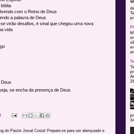
bíblia
d
lvendo com o Reino de Deus
T
ndo a palavra de Deus
pr
se virão desafios, é sinal que chegou uma nova
P
ua vida
Mu
en
sã
ogo
e
am
S
T
pr
A
2
e Deus
seja, se encha da presença de Deus
pr
8
34
log do Pastor Josué Costa! Prepare-se para ser abençoado e