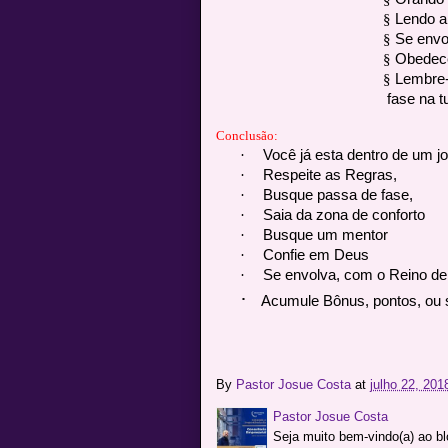
§
Lendo a 
§
Se envo
§
Obedece
§
Lembre-
fase na t
Conclusão:
·
Você já esta dentro de um j
·
Respeite as Regras,
·
Busque passa de fase,
·
Saia da zona de conforto
·
Busque um mentor
·
Confie em Deus
·
Se envolva, com o Reino d
·
Acumule Bônus, pontos, ou 
By
Pastor Josue Costa
at
julho 22, 201
Pastor Josue Costa
Seja muito bem-vindo(a) ao b