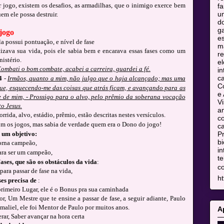
jogo, existem os desafios, as armadilhas, que o inimigo exerce bem
fa
u
em ele possa destruir.
do
ga
jogo
es
a possui pontuação, e nível de fase
m
izava sua vida, pois ele sabia bem e encarava essas fases como um
re
istério.
el
Combati o bom combate, acabei a carreira, guardei a fé.
in
c
4
-
Irmãos, quanto a mim, não julgo que o haja alcançado; mas uma
C
 que, esquecendo-me das coisas que atrás ficam, e avançando para as
e 
e de mim, - Prossigo para o alvo, pelo prêmio da soberana vocação
Vi
o Jesus.
am
corrida, alvo, estádio, prêmio, estão descritas nestes versículos.
co
m os jogos, mas sabia de verdade quem era o Dono do jogo!
ca
 um objetivo:
Pr
bi
orna campeão,
in
ra ser um campeão,
te
ses, que são os obstáculos da vida
:
c
ara passar de fase na vida,
ht
es precisa de
:
rimeiro Lugar, ele é o Bonus pra sua caminhada
, Um Mestre que te ensine a passar de fase, a seguir adiante, Paulo
maliel, ele foi Mentor de Paulo por muitos anos.
A
rar, Saber avançar na hora certa