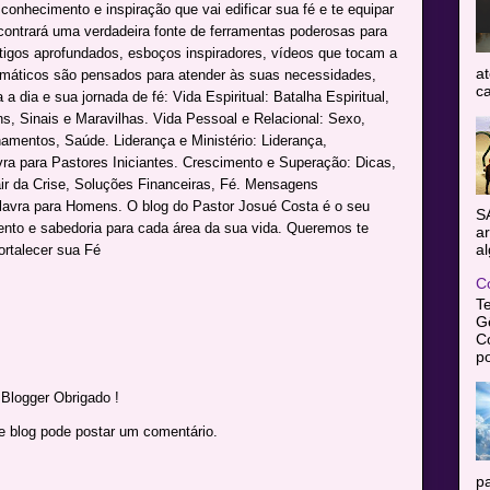
onhecimento e inspiração que vai edificar sua fé e te equipar
ncontrará uma verdadeira fonte de ferramentas poderosas para
rtigos aprofundados, esboços inspiradores, vídeos que tocam a
at
máticos são pensados para atender às suas necessidades,
ca
a dia e sua jornada de fé: Vida Espiritual: Batalha Espiritual,
s, Sinais e Maravilhas. Vida Pessoal e Relacional: Sexo,
namentos, Saúde. Liderança e Ministério: Liderança,
avra para Pastores Iniciantes. Crescimento e Superação: Dicas,
r da Crise, Soluções Financeiras, Fé. Mensagens
alavra para Homens. O blog do Pastor Josué Costa é o seu
S
mento e sabedoria para cada área da sua vida. Queremos te
ar
al
ortalecer sua Fé
C
T
Gê
C
po
Blogger Obrigado !
blog pode postar um comentário.
pa