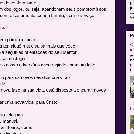
g
se do conformismo
jo
em dos jogos, ou seja, abandonam seus compromissos
ap
 com o casamento, com a família, com o serviço
vi
se:
P
em primeiro Lugar
Or
ntor, alguém que saiba mais que você
in
o a seguir as orientações do seu Mentor
A 
gras do Jogo,
n
de
que o nosso adversário anda rugindo como um leão
ma
do para os novos desafios que virão
rde
ova fase na sua vida, está disposto a encarar, novos
r uma nova vida, para Cristo
J
I
ual do jogo
eu manual,
ar Bônus, como:
no Espírito