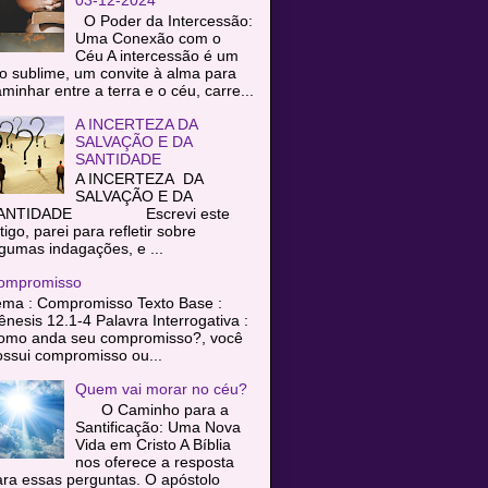
O Poder da Intercessão:
Uma Conexão com o
Céu A intercessão é um
o sublime, um convite à alma para
minhar entre a terra e o céu, carre...
A INCERTEZA DA
SALVAÇÃO E DA
SANTIDADE
A INCERTEZA DA
SALVAÇÃO E DA
ANTIDADE Escrevi este
tigo, parei para refletir sobre
gumas indagações, e ...
ompromisso
ema : Compromisso Texto Base :
nesis 12.1-4 Palavra Interrogativa :
omo anda seu compromisso?, você
ssui compromisso ou...
Quem vai morar no céu?
O Caminho para a
Santificação: Uma Nova
Vida em Cristo A Bíblia
nos oferece a resposta
ra essas perguntas. O apóstolo