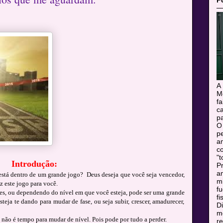
P
A
M
f
c
pa
O
pe
a
c
"t
Introdução:
Pr
a
está dentro de um grande jogo? Deus deseja que você seja vencedor,
m
z este jogo para você.
f
ses, ou dependendo do nível em que você esteja, pode ser uma grande
fi
eja te dando para mudar de fase, ou seja subir, crescer, amadurecer,
Di
mo
 não é tempo para mudar de nível. Pois pode por tudo a perder.
r