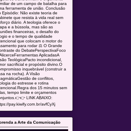
miliar de um campo de batalha para
ma ferramenta de união. Conclusão
 Episódio: Não existe teoria de
binete que resista à vida real sem
forço diário. A teologia oferece o
apa e a bússola, mas são as
uniões financeiras, o desafio do
ogio e o tempo de qualidade
tencional que colocam o motor do
asamento para rodar ⚖️ O Grande
ontraste do DebatePerspectivaFoco
AlicerceFerramentas AplicadasA
são TeológicaPacto incondicional,
or sacrificial e propósito divino.O
mpromisso inquebrável (construir a
sa na rocha). A Visão
agmáticaGestão de conflitos,
ologia do estresse e rotina
tencional.Regra dos 15 minutos sem
las, tempo limite e orçamentos
onjuntos.👉👉 LINK ABAIXO:
tps://pay.kiwify.com.br/avfCyXj
prenda a Arte da Comunicação