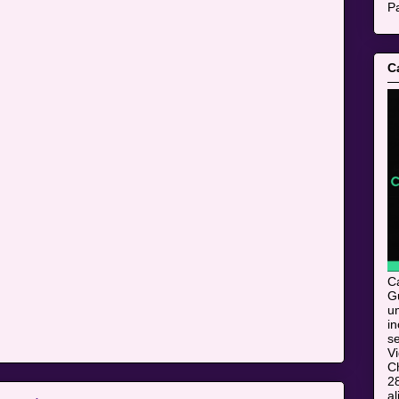
Pa
C
C
Gu
u
i
s
V
C
28
al