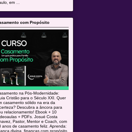
ulo, em ...
asamento com Propósito
asamento na Pós-Modernidade:
ia Cristão para o Século XXI. Quer
m casamento sólido na era da
ncerteza? Descubra a âncora para
eu relacionamento! Ebook + 10
ideoaulas + PDFs. Josué Costa
havez, Pastor, Mentor e Coach, com
 anos de casamento feliz. Aprenda:
iança divina, finanças com propósito,