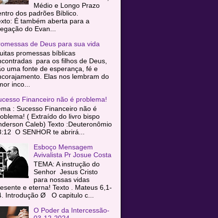
Médio e Longo Prazo
entro dos padrões Bíblico.
exto: É também aberta para a
egação do Evan...
romessas de Deus para sua vida
itas promessas bíblicas
contradas para os filhos de Deus,
o uma fonte de esperança, fé e
ncorajamento. Elas nos lembram do
or inco...
ucesso Financeiro não é problema!
ema : Sucesso Financeiro não é
oblema! ( Extraído do livro bispo
nderson Caleb) Texto :Deuteronômio
8:12 O SENHOR te abrirá...
Esboço Mensagem
Avivalista Pr Josue Costa
TEMA: A instrução do
Senhor Jesus Cristo
para nossas vidas
esente e eterna! Texto . Mateus 6,1-
. Introdução Ø O capitulo c...
O Poder da Intercessão-
03-12-2024