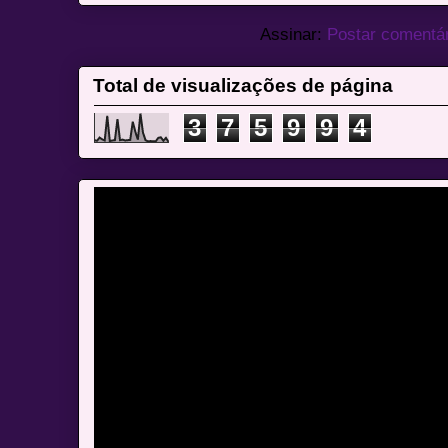
Assinar:
Postar comentá
Total de visualizações de página
3
7
5
9
9
4