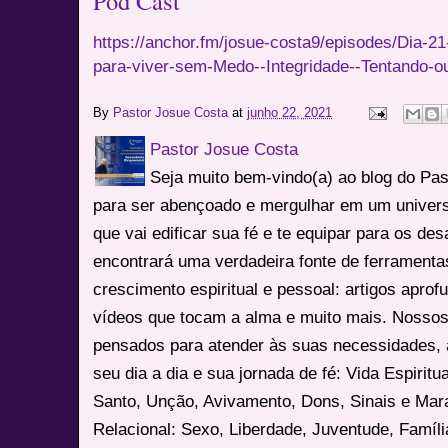
Pod Cast
https://anchor.fm/josue-costa9/episodes/Dia-
para-viver-sem-Medo--Integridade--Tentando-o
By
Pastor Josue Costa
at
junho 22, 2021
Pastor Josue Costa
Seja muito bem-vindo(a) ao blog do Pa
para ser abençoado e mergulhar em um univers
que vai edificar sua fé e te equipar para os des
encontrará uma verdadeira fonte de ferrament
crescimento espiritual e pessoal: artigos apro
vídeos que tocam a alma e muito mais. Nossos
pensados para atender às suas necessidades, 
seu dia a dia e sua jornada de fé: Vida Espiritua
Santo, Unção, Avivamento, Dons, Sinais e Mara
Relacional: Sexo, Liberdade, Juventude, Famíl