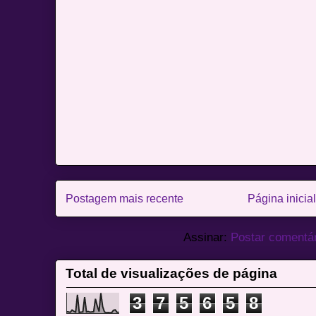
Postagem mais recente
Página inicial
Assinar:
Postar comentá
Total de visualizações de página
3
7
5
6
5
8