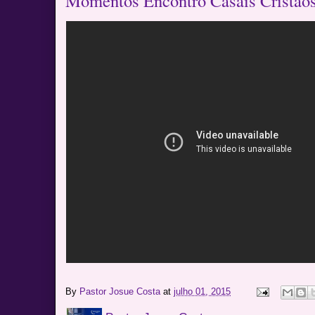
Momentos Encontro Casais Cristão
By
Pastor Josue Costa
at
julho 01, 2015